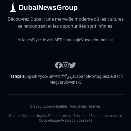
DubaiNewsGroup
Découvrez Dubai : une merveille moderne où les cultures
se rencontrent et les opportunités sont infinies.
Affaires
Style de vie
UAE
Technologie
Voyage
Immobilier
Français
English
Русский
中文
हिंदी
اردو
Español
Português
Deutsch
Magyar
Slovenský
©
2026
DubaiActualites. Tous droits réservés.
Contact
Mentions légales
Politique de confidentialité
Politique de cookies
Code éthique
Vérification des faits