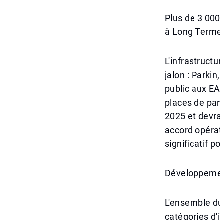
Plus de 3 00
à Long Terme
L'infrastruct
jalon : Parki
public aux EA
places de par
2025 et devra
accord opérat
significatif p
Développemen
L'ensemble du
catégories d'i