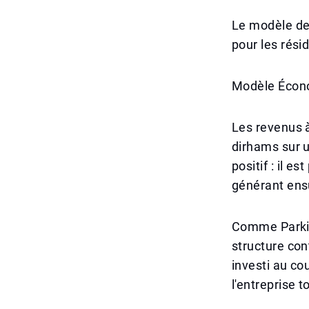
Le modèle de 
pour les rési
Modèle Écon
Les revenus à
dirhams sur u
positif : il e
générant ensu
Comme Parkin 
structure co
investi au co
l'entreprise 