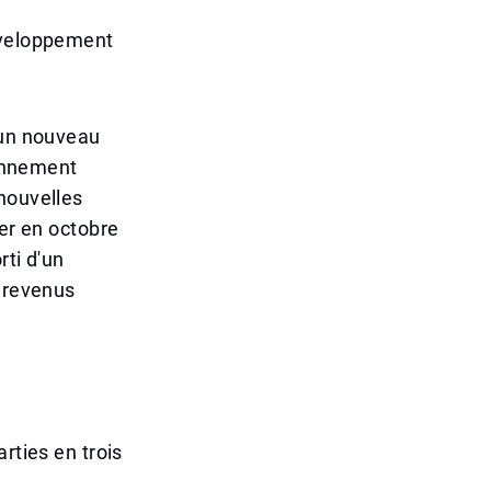
Développement
 un nouveau
ionnement
nouvelles
ter en octobre
rti d'un
e revenus
rties en trois