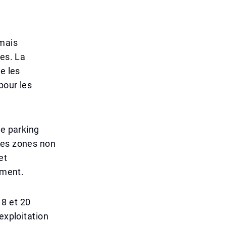
 mais
les. La
e les
pour les
de parking
les zones non
et
ement.
18 et 20
exploitation