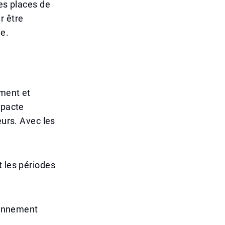
des places de
r être
me.
ement et
mpacte
eurs. Avec les
t les périodes
tionnement