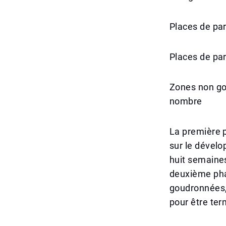
Places de par
Places de pa
Zones non go
nombre
La première p
sur le dével
huit semaine
deuxième pha
goudronnées,
pour être ter