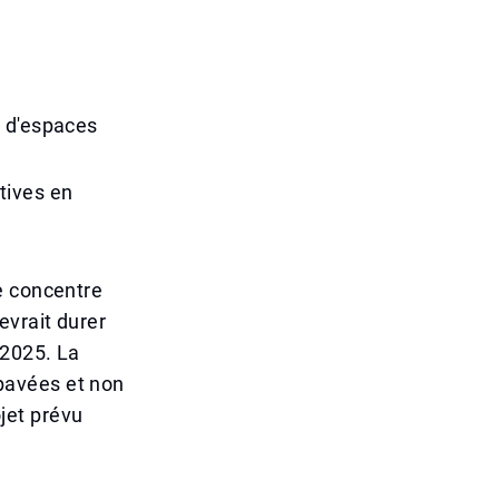
s d'espaces
tives en
e concentre
evrait durer
 2025. La
pavées et non
jet prévu