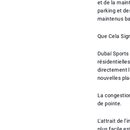
et de la main
parking et de
maintenus bas
Que Cela Signi
Dubaï Sports 
résidentielle
directement l
nouvelles pla
La congestion
de pointe.
L'attrait de 
plus facile es