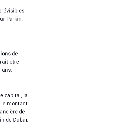
prévisibles
ur Parkin.
lions de
ait être
e ans,
 capital, la
t le montant
nancière de
in de Dubaï.